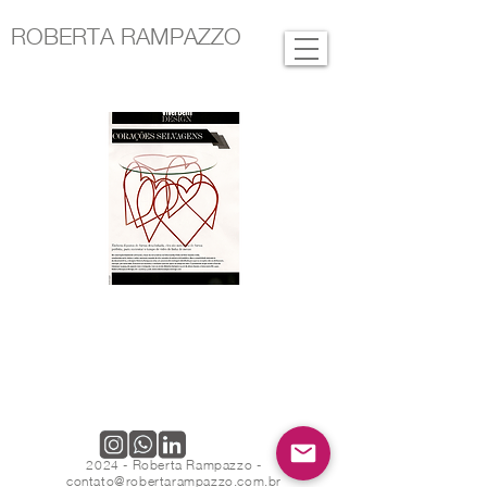
ROBERTA RAMPAZZO
2024 - Roberta Rampazzo -
contato@robertarampazzo.com.br