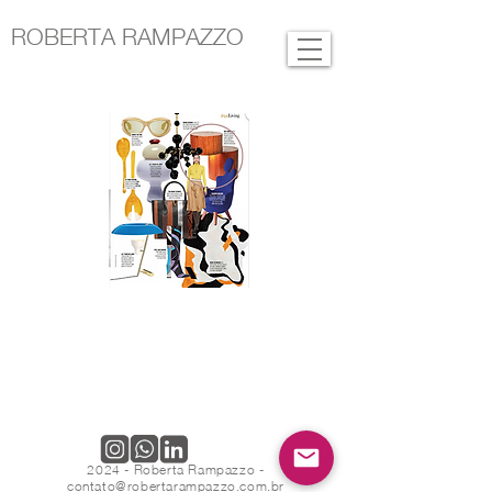
ROBERTA RAMPAZZO
2024 - Roberta Rampazzo -
contato@robertarampazzo.com.br