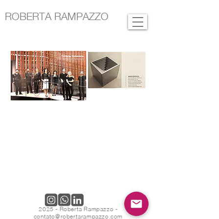
ROBERTA RAMPAZZO
2025 - Roberta Rampazzo -
contato@robertarampazzo.com