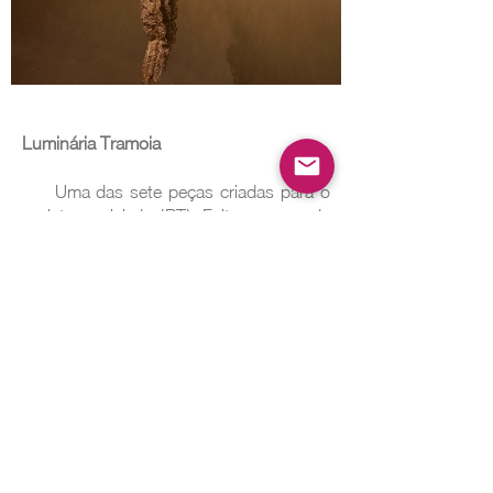
Luminária Tramoia
Uma das sete peças criadas para o
projeto social do IPTI. Feita com renda
de bilro pelas artesãs da Associação
Poço Redondo em Sergipe.Um dos
destaques são os fios dourados
entrelaçados, um toque de luxo e
inovação à tradição.
2025 - Roberta Rampazzo -
contato@robertarampazzo.com