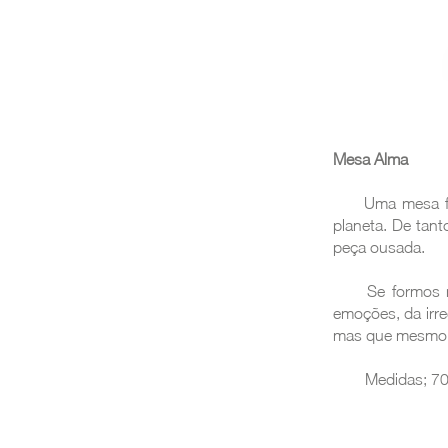
Mesa late
Mesa Alma
Mesa em acrílic
Uma mesa feita
planeta. De tant
peça ousada.
Se formos mais
emoções, da irre
mas que mesmo 
Medidas; 70x 