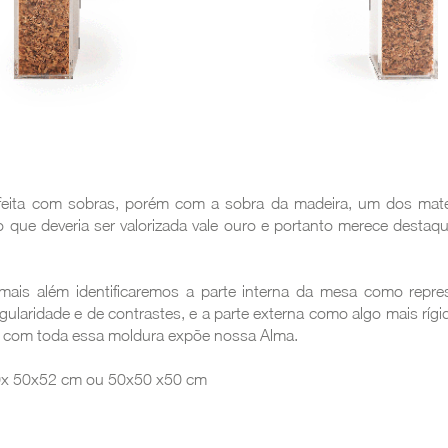
ral Alma
o e dentro com serragem de madeira, tratada. Ecologicamente corr
 com sobras, porém com a sobra da madeira, um dos mater
o que deveria ser valorizada vale ouro e portanto merece destaq
 além identificaremos a parte interna da mesa como repre
gularidade e de contrastes, e a parte externa como algo mais rígido
com toda essa moldura expõe nossa Alma.
50x52 cm ou 50x50 x50 cm